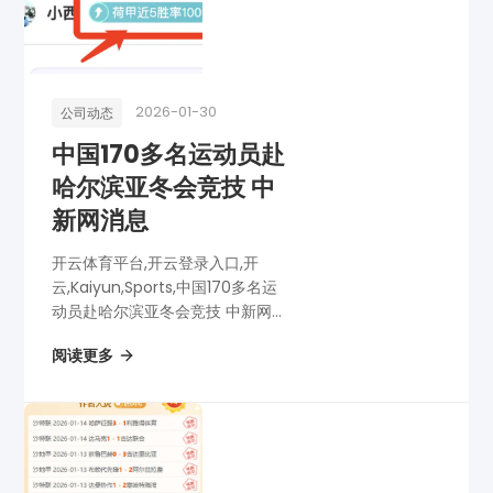
2026-01-30
公司动态
中国170多名运动员赴
哈尔滨亚冬会竞技 中
新网消息
开云体育平台,开云登录入口,开
云,Kaiyun,Sports,中国170多名运
动员赴哈尔滨亚冬会竞技 中新网消
息
阅读更多