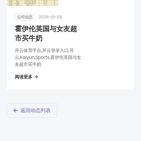
2026-01-26
公司动态
霍伊伦英国与女友超
市买牛奶
开云体育平台,开云登录入口,开
云,Kaiyun,Sports,霍伊伦英国与女
友超市买牛奶
阅读更多
返回动态列表