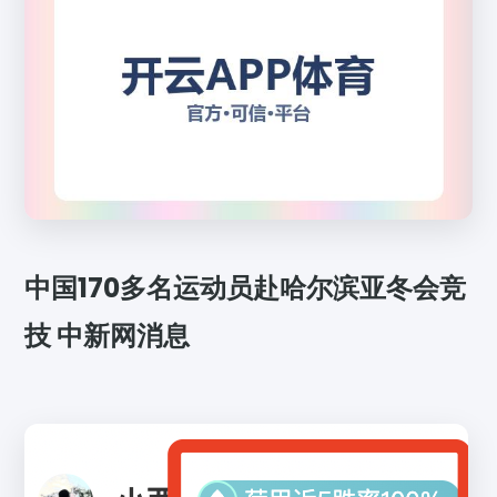
中国170多名运动员赴哈尔滨亚冬会竞
技 中新网消息