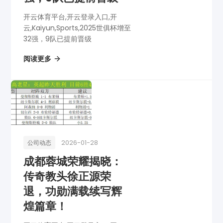
开云体育平台,开云登录入口,开
云,Kaiyun,Sports,2025世俱杯增至
32强，9队已提前晋级
阅读更多
2026-01-28
公司动态
成都蓉城荣耀揭晓：
传奇教头徐正源荣
退，功勋满载续写辉
煌篇章！