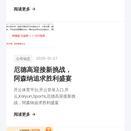
薄？》
阅读更多
2026-01-27
公司动态
厄德高迎接新挑战，
阿森纳追求胜利盛宴
开云体育平台,开云登录入口,开
云,Kaiyun,Sports,厄德高迎接新挑
战，阿森纳追求胜利盛宴
阅读更多