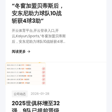
“冬窗加盟贝蒂斯后，
安东尼助力球队10战
斩获4球3助”
开云体育平台,开云登录入口,开
云,Kaiyun,Sports,“冬窗加盟贝蒂斯
后，安东尼助力球队10战斩获4球3
助”
阅读更多
2026-01-28
公司动态
2025世俱杯增至32
强，9队已提前晋级