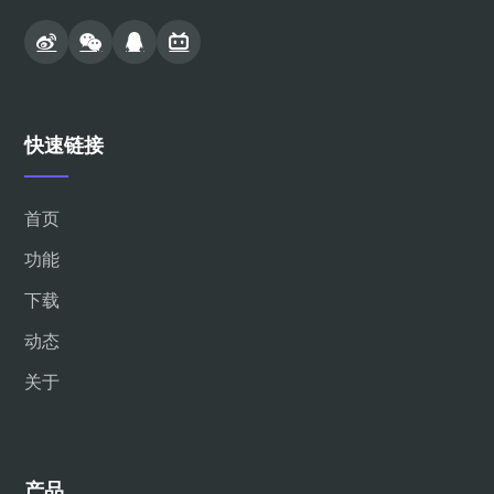
快速链接
首页
功能
下载
动态
关于
产品