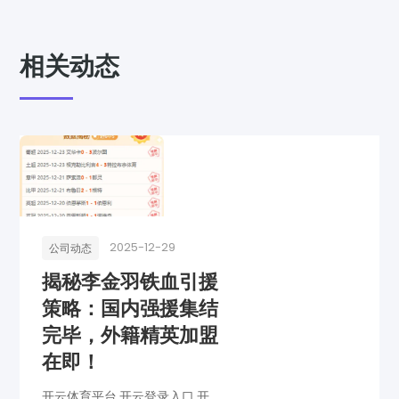
相关动态
2025-12-29
公司动态
揭秘李金羽铁血引援
策略：国内强援集结
完毕，外籍精英加盟
在即！
开云体育平台,开云登录入口,开