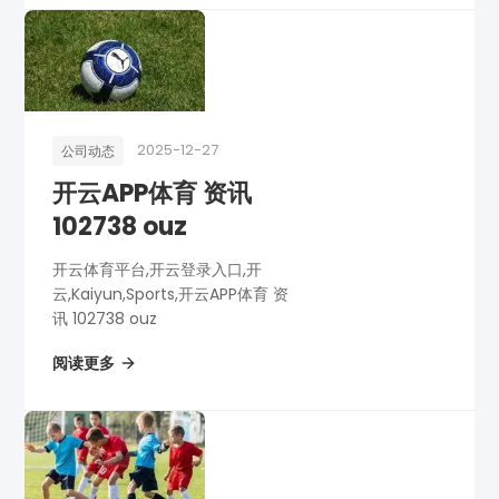
2025-12-27
公司动态
开云APP体育 资讯
102738 ouz
开云体育平台,开云登录入口,开
云,Kaiyun,Sports,开云APP体育 资
讯 102738 ouz
阅读更多