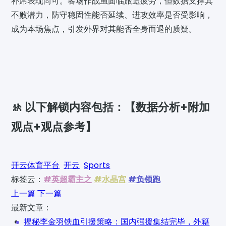
补席表现尚可。客场作战虽面临旅途疲劳，但数据支撑其
不败潜力，防守稳固性能否延续、进攻效率是否受影响，
成为本场焦点，引发外界对其能否全身而退的质疑。
🚸 以下解锁内容包括：【数据分析+附加
观点+观点参考】
开云体育平台
开云
Sports
标签云：
#英超霸主之
#水晶宫
#负领跑
上一篇
下一篇
最新文章：
揭秘李金羽铁血引援策略：国内强援集结完毕，外籍