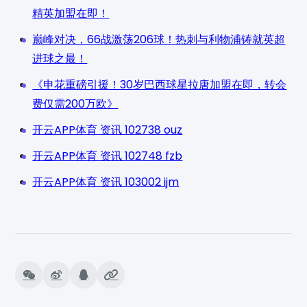
精英加盟在即！
巅峰对决，66战激荡206球！热刺与利物浦铸就英超
进球之最！
《申花重磅引援！30岁巴西球星拉唐加盟在即，转会
费仅需200万欧》
开云APP体育 资讯 102738 ouz
开云APP体育 资讯 102748 fzb
开云APP体育 资讯 103002 ijm