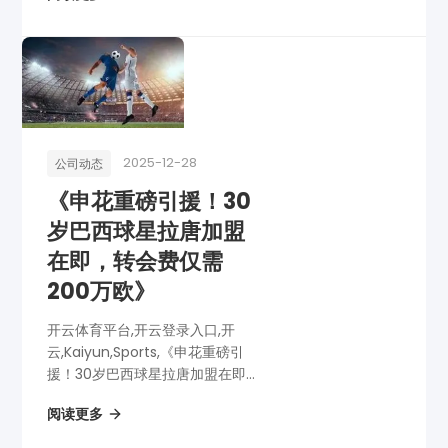
2025-12-28
公司动态
《申花重磅引援！30
岁巴西球星拉唐加盟
在即，转会费仅需
200万欧》
开云体育平台,开云登录入口,开
云,Kaiyun,Sports,《申花重磅引
援！30岁巴西球星拉唐加盟在即，
转会费仅需200万欧》
阅读更多