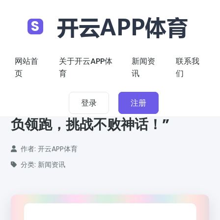
S
网站首
关于开云APP体
新闻资
联系我
页
育
讯
们
2025-12-29
“英超霸主之途：水晶宫12胜10
登录
注册
负领跑，挑战不败神话！”
作者: 开云APP体育
分类: 新闻资讯