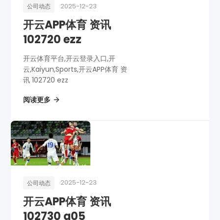
2025-12-23
公司动态
开云APP体育 资讯
102720 ezz
开云体育平台,开云登录入口,开
云,Kaiyun,Sports,开云APP体育 资
讯 102720 ezz
阅读更多
2025-12-23
公司动态
开云APP体育 资讯
102730 g05