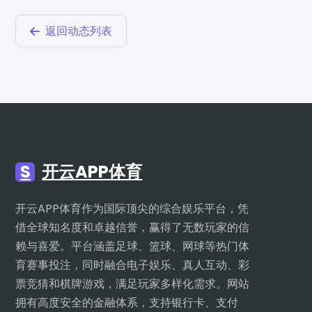
返回动态列表
S
开云APP体育
开云APP体育作为国际顶尖的综合娱乐平台，凭
借全球知名度和卓越信誉，赢得了无数玩家的信
赖与喜爱。平台涵盖足球、篮球、网球等热门体
育赛事投注，同时融合电子娱乐、真人互动、彩
票竞猜和棋牌游戏，满足玩家多样化需求。网站
拥有高度安全的金融体系，支持银行卡、支付