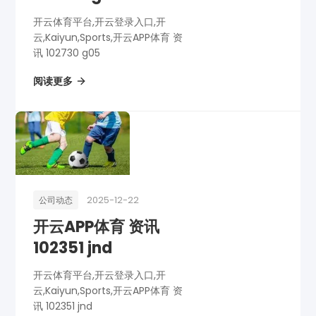
开云体育平台,开云登录入口,开
云,Kaiyun,Sports,开云APP体育 资
讯 102730 g05
阅读更多
2025-12-22
公司动态
开云APP体育 资讯
102351 jnd
开云体育平台,开云登录入口,开
云,Kaiyun,Sports,开云APP体育 资
讯 102351 jnd