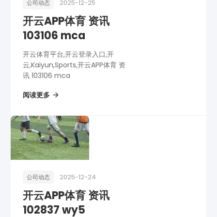
2025-12-25
公司动态
开云APP体育 资讯
103106 mca
开云体育平台,开云登录入口,开
云,Kaiyun,Sports,开云APP体育 资
讯 103106 mca
阅读更多
2025-12-24
公司动态
开云APP体育 资讯
102837 wy5