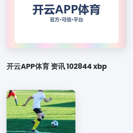
开云APP体育 资讯 102844 xbp