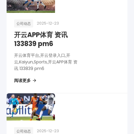
2025-12-23
公司动态
开云APP体育 资讯
133839 pm6
开云体育平台,开云登录入口,开
云,Kaiyun,Sports,开云APP体育 资
讯 133839 pm6
阅读更多
2025-12-23
公司动态