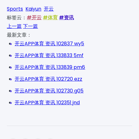
Sports
Kaiyun
开云
标签云：
#开云
#体育
#资讯
上一篇
下一篇
最新文章：
开云APP体育 资讯 102837 wy5
开云APP体育 资讯 133833 5mf
开云APP体育 资讯 133839 pm6
开云APP体育 资讯 102720 ezz
开云APP体育 资讯 102730 g05
开云APP体育 资讯 102351 jnd