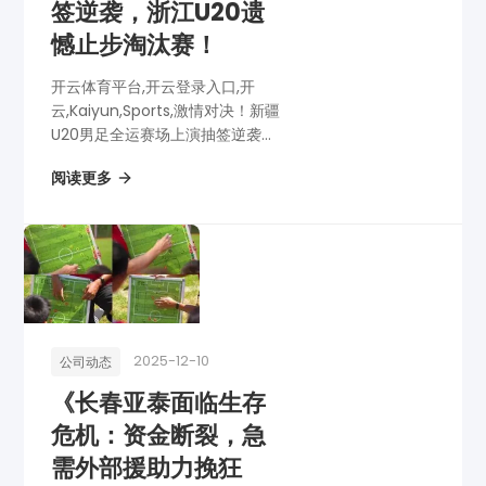
签逆袭，浙江U20遗
憾止步淘汰赛！
开云体育平台,开云登录入口,开
云,Kaiyun,Sports,激情对决！新疆
U20男足全运赛场上演抽签逆袭，
浙江U20遗憾止步淘汰赛！
阅读更多
2025-12-10
公司动态
《长春亚泰面临生存
危机：资金断裂，急
需外部援助力挽狂