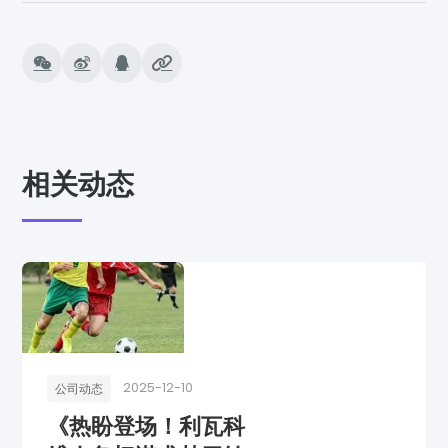
相关动态
2025-12-10
公司动态
《热盼登场！利瓦科