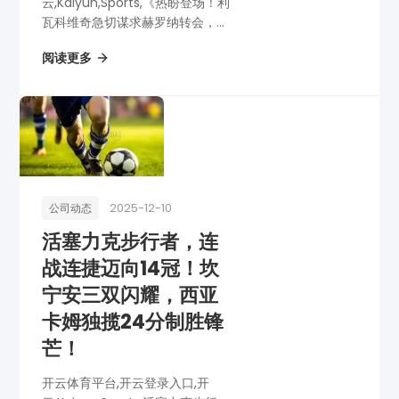
云,Kaiyun,Sports,《热盼登场！利
瓦科维奇急切谋求赫罗纳转会，为
更多比赛机会开战》
阅读更多
2025-12-10
公司动态
活塞力克步行者，连
战连捷迈向14冠！坎
宁安三双闪耀，西亚
卡姆独揽24分制胜锋
芒！
开云体育平台,开云登录入口,开