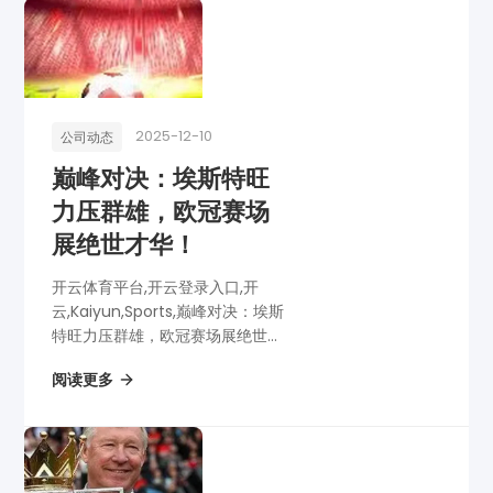
2025-12-10
公司动态
巅峰对决：埃斯特旺
力压群雄，欧冠赛场
展绝世才华！
开云体育平台,开云登录入口,开
云,Kaiyun,Sports,巅峰对决：埃斯
特旺力压群雄，欧冠赛场展绝世才
华！
阅读更多