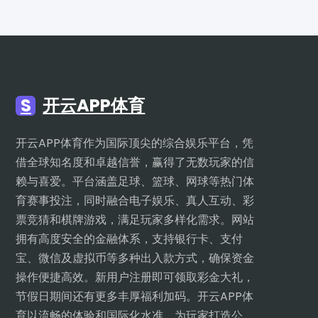
S
开云APP体育
开云APP体育作为国际顶尖的综合娱乐平台，凭
借全球知名度和卓越信誉，赢得了无数玩家的信
赖与喜爱。平台涵盖足球、篮球、网球等热门体
育赛事投注，同时融合电子娱乐、真人互动、彩
票竞猜和棋牌游戏，满足玩家多样化需求。网站
拥有高度安全的金融体系，支持银行卡、支付
宝、微信及虚拟币等多种出入款方式，确保资金
操作便捷高效。新用户注册即可领取彩金大礼，
节假日期间还有更多丰厚福利加码。开云APP体
育以流畅的体验和国际化水准，为玩家打造公