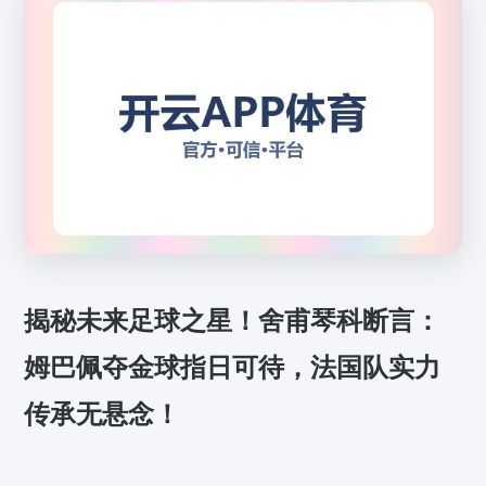
揭秘未来足球之星！舍甫琴科断言：
姆巴佩夺金球指日可待，法国队实力
传承无悬念！