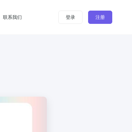
联系我们
登录
注册