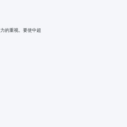
潜力的重视。要使中超