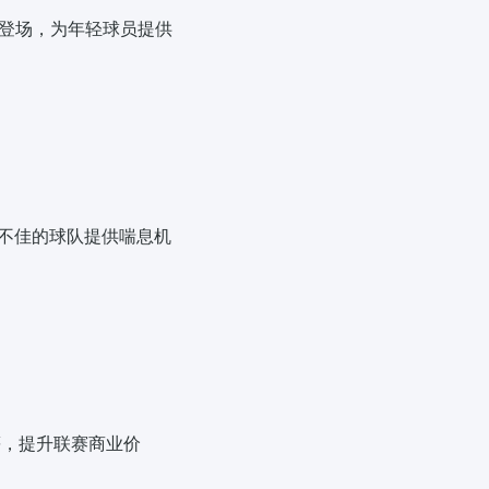
员登场，为年轻球员提供
绩不佳的球队提供喘息机
等，提升联赛商业价