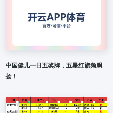
中国健儿一日五奖牌，五星红旗频飘
扬！