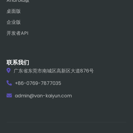
Android版
桌面版
企业版
开发者API
联系我们
广东省东莞市南城区高新区大道876号
+86-0769-7877035
admin@van-kaiyun.com