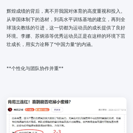
辉煌成绩的背后，离不开我国对体育的高度重视和投入。
从举国体制下的选材，到高水平训练基地的建立，再到全
球顶尖教练的引进，这一切都为运动员的成长提供了良好
环境。李娜、苏炳添等优秀运动员正是在这样的环境下茁
壮成长，用实力诠释了“中国力量”的内涵。
**个性化与团队协作并重**