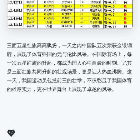
三面五星红旗高高飘扬，一天之内中国队五次荣获金银铜
牌，展现了体育强国的无与伦比风采。在国际赛场上，每
一次五星红旗的升起，都成为国人心中自豪的时刻。尤其
是三面红旗共同升起的壮观场景，更是让人热血沸腾。这
一天，我国运动员包揽前三的壮举，不仅彰显了我国体育
的雄厚实力，更在世界舞台上展现了卓越的风采。
💖