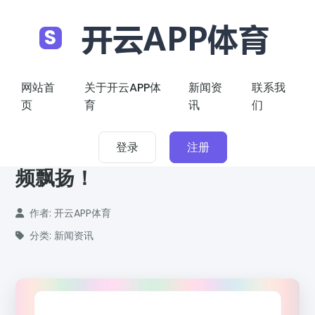
S
网站首
关于开云APP体
新闻资
联系我
页
育
讯
们
2026-02-24
中国健儿一日五奖牌，五星红旗
登录
注册
频飘扬！
作者: 开云APP体育
分类: 新闻资讯