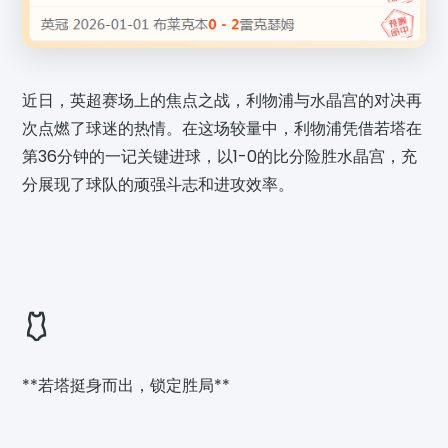
近日，英超赛场上的焦点之战，利物浦与水晶宫的对决再
次点燃了球迷的热情。在这场较量中，利物浦凭借若塔在
第36分钟的一记关键进球，以1-0的比分险胜水晶宫，充
分展现了球队的顽强斗志和进攻效率。
🩱
**若塔挺身而出，锁定胜局**