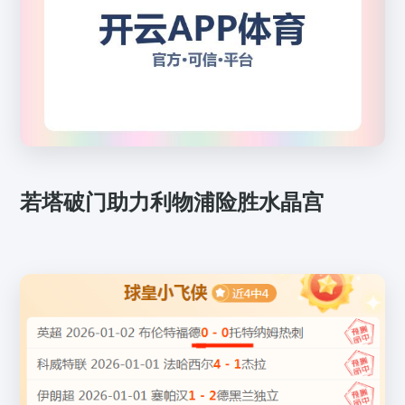
若塔破门助力利物浦险胜水晶宫