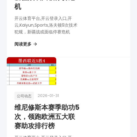
机
开云体育平台,开云登录入口,开
云,Kaiyun,Sports,洛夫顿9次技术
犯规，新疆战或面临停赛危机
阅读更多
2026-01-31
公司动态
维尼修斯本赛季助功5
次，领跑欧洲五大联
赛助攻排行榜