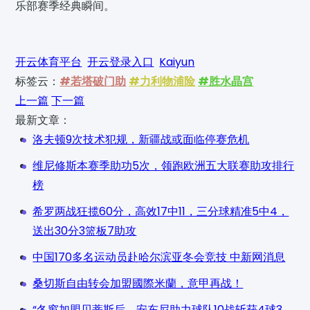
乐部赛季经典瞬间。
开云体育平台
开云登录入口
Kaiyun
标签云：
#若塔破门助
#力利物浦险
#胜水晶宫
上一篇
下一篇
最新文章：
洛夫顿9次技术犯规，新疆战或面临停赛危机
维尼修斯本赛季助功5次，领跑欧洲五大联赛助攻排行
榜
希罗两战狂揽60分，高效17中11，三分球精准5中4，
送出30分3篮板7助攻
中国170多名运动员赴哈尔滨亚冬会竞技 中新网消息
桑切斯自由转会加盟國際米蘭，意甲再战！
“冬窗加盟贝蒂斯后，安东尼助力球队10战斩获4球3