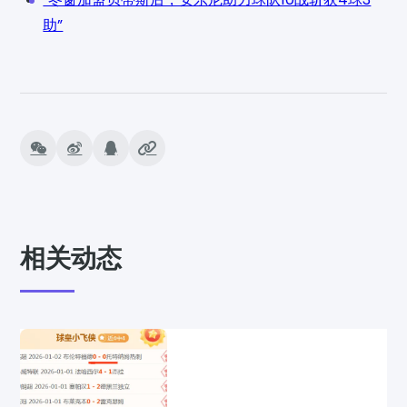
助”
相关动态