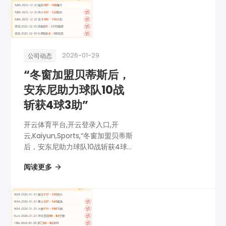
2026-01-29
公司动态
“冬窗加盟贝蒂斯后，
安东尼助力球队10战
斩获4球3助”
开云体育平台,开云登录入口,开
云,Kaiyun,Sports,“冬窗加盟贝蒂斯
后，安东尼助力球队10战斩获4球3
助”
阅读更多