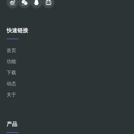
快速链接
首页
功能
下载
动态
关于
产品