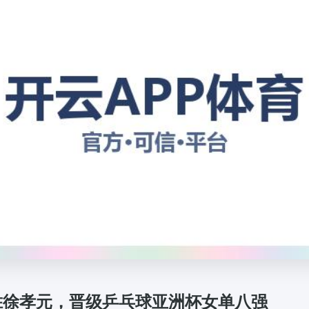
完胜徐孝元，晋级乒乓球亚洲杯女单八强