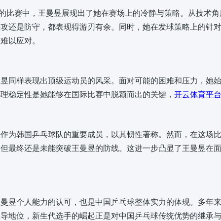
元的比赛中，王曼昱展现出了她在赛场上的冷静与策略。从技术
快攻还是防守，都表现得游刃有余。同时，她在发球策略上的针
手难以应对。
曼昱同样表现出顶级运动员的风采。面对可能的困难和压力，她
心理稳定性是她能够在国际比赛中脱颖而出的关键，
开云体育平
元作为韩国乒乓球队的重要成员，以其韧性著称。然而，在这场
，但最终还是未能突破王曼昱的防线。这进一步凸显了王曼昱在
王曼昱个人能力的认可，也是中国乒乓球整体实力的体现。多年
主导地位，新生代选手的崛起正是对中国乒乓球传统优势的继承