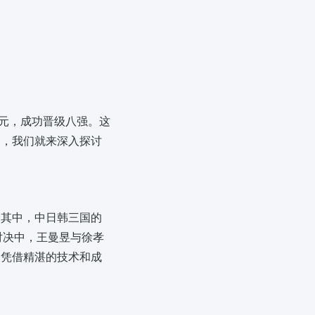
孝元，成功晋级八强。这
天，我们就来深入探讨
。其中，中日韩三国的
对决中，王曼昱与徐孝
，凭借精湛的技术和成