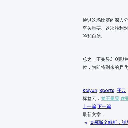
通过这场比赛的深入
至关重要。这次胜利
验和自信。
总之，王曼昱3-0完
位，为即将到来的乒
Kaiyun
Sports
开云
标签云：
#王曼昱
#
上一篇
下一篇
最新文章：
克羅斯全解析：詳