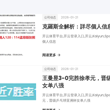
2026-01-21
公司动态
克羅斯全解析：詳尽個人信
开云体育平台,开云登录入口,开云,Kaiyun,S
個人信息
阅读更多
2026-01-21
公司动态
王曼昱3-0完胜徐孝元，晋
女单八强
开云体育平台,开云登录入口,开云,Kaiyun,Sp
元，晋级乒乓球亚洲杯女单八强