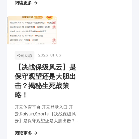
阅读更多
2026-01-06
公司动态
【决战保级风云】是
保守观望还是大胆出
击？揭秘生死战策
略！
开云体育平台,开云登录入口,开
云,Kaiyun,Sports,【决战保级风
云】是保守观望还是大胆出击？揭
秘生死战策略！
阅读更多