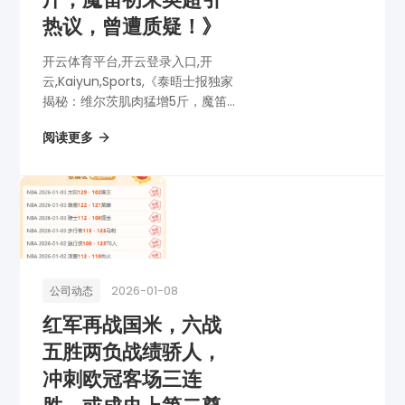
热议，曾遭质疑！》
开云体育平台,开云登录入口,开
云,Kaiyun,Sports,《泰晤士报独家
揭秘：维尔茨肌肉猛增5斤，魔笛
初来英超引热议，曾遭质疑！》
阅读更多
2026-01-08
公司动态
红军再战国米，六战
五胜两负战绩骄人，
冲刺欧冠客场三连