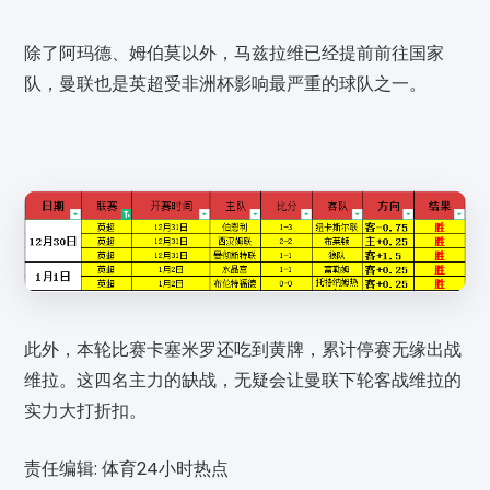
除了阿玛德、姆伯莫以外，马兹拉维已经提前前往国家
队，曼联也是英超受非洲杯影响最严重的球队之一。
此外，本轮比赛卡塞米罗还吃到黄牌，累计停赛无缘出战
维拉。这四名主力的缺战，无疑会让曼联下轮客战维拉的
实力大打折扣。
责任编辑: 体育24小时热点