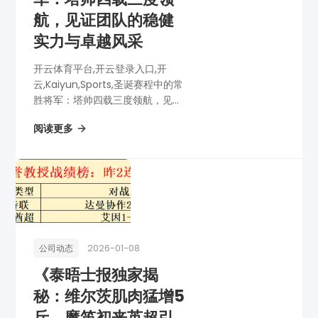
航，见证团队的稳健
实力与卓越风采
开云体育平台,开云登录入口,开
云,Kaiyun,Sports,圣诞赛程中的常
胜将军：塔帅四载三度领航，见证
团队的稳健实力与卓越风采
阅读更多
2026-01-08
公司动态
《泰晤士报独家揭
秘：维尔茨肌肉猛增5
斤，魔笛初来英超引