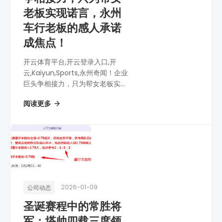
老板实现诺言，永州
车行老板的感人承诺
成焦点！
开云体育平台,开云登录入口,开
云,Kaiyun,Sports,永州奇闻！企业
巨头争相接力，只为帮女老板实现
诺言，永州车行老板的感人承诺成
阅读更多
焦点！
2026-01-09
公司动态
圣诞赛程中的常胜将
军：塔帅四载三度领