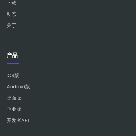
下载
动态
关于
产品
iOS版
Android版
桌面版
企业版
开发者API