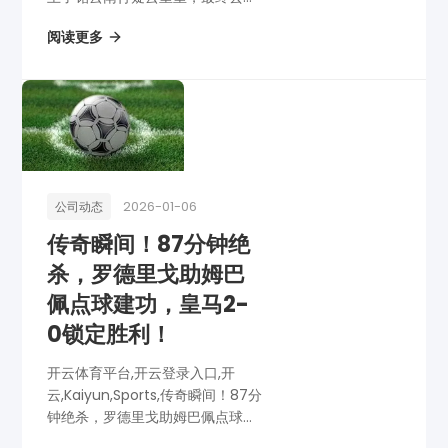
待揭晓
阅读更多
2026-01-06
公司动态
传奇瞬间！87分钟绝
杀，罗德里戈助姆巴
佩点球建功，皇马2-
0锁定胜利！
开云体育平台,开云登录入口,开
云,Kaiyun,Sports,传奇瞬间！87分
钟绝杀，罗德里戈助姆巴佩点球建
功，皇马2-0锁定胜利！