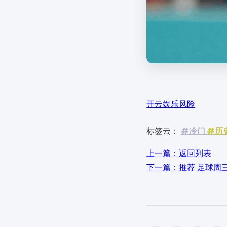
开云娱乐风险
标签云：
#冷门
#历
上一篇：返回列表
下一篇：推荐 足球周