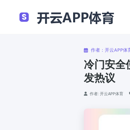
S
作者：开云APP体育
冷门安全
发热议
作者: 开云APP体育