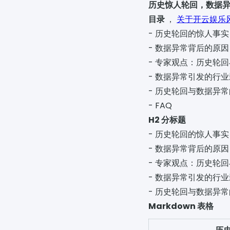
历史惊人轮回，数据
目录
，
关于开云娱乐
- 历史轮回的惊人事实
- 数据异常背后的原因
- 专家观点：历史轮
- 数据异常引发的行
- 历史轮回与数据异
- FAQ
H2 分标题
- 历史轮回的惊人事实
- 数据异常背后的原因
- 专家观点：历史轮
- 数据异常引发的行
- 历史轮回与数据异
Markdown 表格