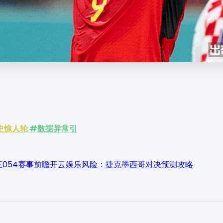
史惊人轮
#数据异常引
三054赛事前瞻开云娱乐风险：捷克墨西哥对决预测攻略