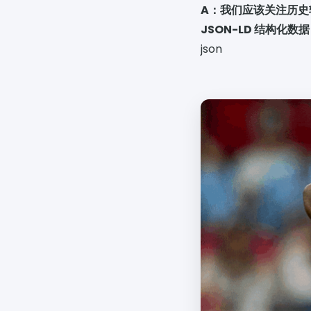
A：我们应该关注历
JSON-LD 结构化数据
json