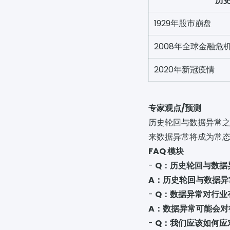
历
1929年股市崩盘
2008年全球金融危
2020年新冠疫情
专家观点/预测
历史轮回与数据异常
来数据异常将成为常
FAQ 模块
-
Q：历史轮回与数据
A：历史轮回与数据
-
Q：数据异常对行业
A：数据异常可能会对
-
Q：我们应该如何应