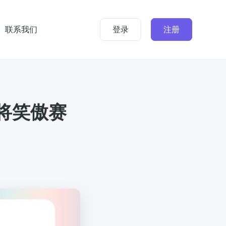
联系我们
登录
注册
将笑傲赛