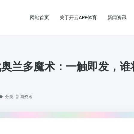
网站首页
关于开云APP体育
新闻资讯
战奥兰多魔术：一触即发，谁
分类: 新闻资讯