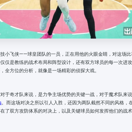
小飞侠——球皇团队的一员，正在用他的火眼金睛，对这场比
不仅仅是教练的战术布局和阵型设计，还有双方球员的每一次进
等，全方位的分析，就像是一场精彩的侦探大戏。
于奇才队来说，是力争主场优势的关键一战，对于魔术队来说
s
。而这场对决之所以引人入胜，还因为两队截然不同的风格，
落在了双方攻防体系的对决上，以及关键球员如何发挥他们的战