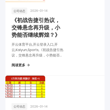
2026-01-14
公司动态
《初战告捷引热议，
交锋悬念再升级，小
势能否继续辉煌？》
开云体育平台,开云登录入口,开
云,Kaiyun,Sports,《初战告捷引热
议，交锋悬念再升级，小势能否继
续辉煌？》
阅读更多
2026-01-14
公司动态