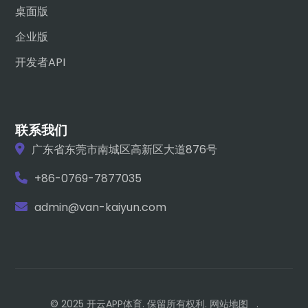
桌面版
企业版
开发者API
联系我们
广东省东莞市南城区高新区大道876号
+86-0769-7877035
admin@van-kaiyun.com
© 2025 开云APP体育. 保留所有权利.
网站地图
.