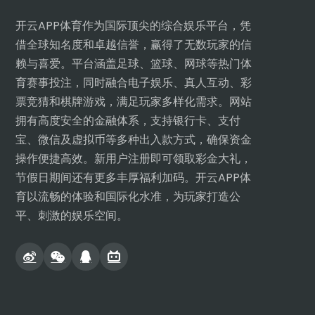
开云APP体育作为国际顶尖的综合娱乐平台，凭
借全球知名度和卓越信誉，赢得了无数玩家的信
赖与喜爱。平台涵盖足球、篮球、网球等热门体
育赛事投注，同时融合电子娱乐、真人互动、彩
票竞猜和棋牌游戏，满足玩家多样化需求。网站
拥有高度安全的金融体系，支持银行卡、支付
宝、微信及虚拟币等多种出入款方式，确保资金
操作便捷高效。新用户注册即可领取彩金大礼，
节假日期间还有更多丰厚福利加码。开云APP体
育以流畅的体验和国际化水准，为玩家打造公
平、刺激的娱乐空间。