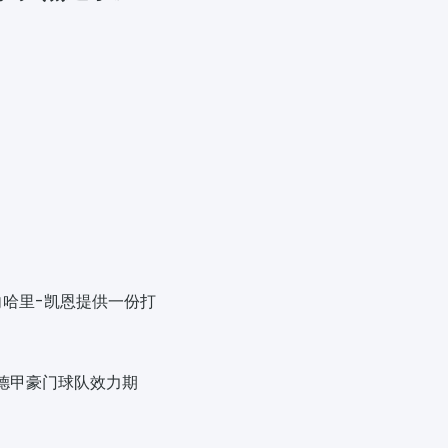
向哈里-凯恩提供一份打
德甲豪门球队效力期