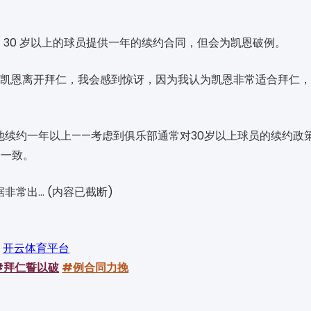
 30 岁以上的球员提供一年的续约合同，但会为凯恩破例。
-凯恩离开拜仁，我会感到惊讶，因为我认为凯恩非常适合拜仁
他续约一年以上——考虑到俱乐部通常对30岁以上球员的续约政
全一致。
常出... (内容已截断)
开云体育平台
#拜仁誓以破
#例合同力挽