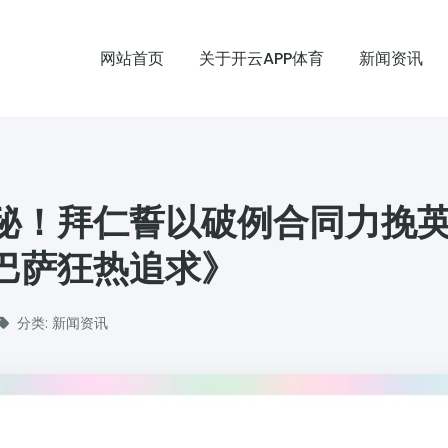
网站首页
关于开云APP体育
新闻资讯
秘！拜仁誓以破例合同力挽
巴萨狂热追求》
分类: 新闻资讯