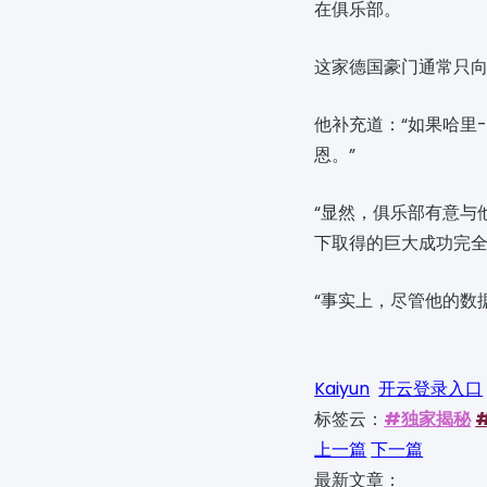
在俱乐部。
这家德国豪门通常只向
他补充道：“如果哈里
恩。”
“显然，俱乐部有意与
下取得的巨大成功完
“事实上，尽管他的数据非
Kaiyun
开云登录入口
标签云：
#独家揭秘
上一篇
下一篇
最新文章：