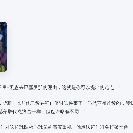
哈里-凯恩去巴塞罗那的理由，这就是你可以提出的论点。”
夫斯基，此前他已经在拜仁做过这件事了，虽然不是连续的，我
赫尔取代克洛普一样，但也许略有不同。”
仁对这位球队核心球员的高度重视，他承认拜仁准备打破惯例，