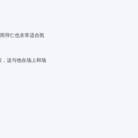
，而拜仁也非常适合凯
策，这与他在场上和场