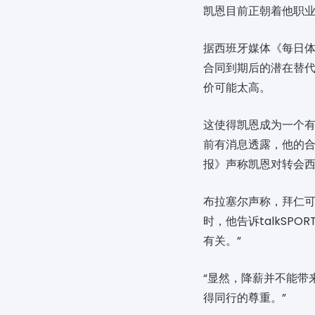
凯恩目前正朝着他职
据西班牙媒体《每日体
合同到期后的潜在替代
价可能太高。
这使得凯恩成为一个有
前有消息透露，他的合
报》声称凯恩对转会
布拉塞尔声称，拜仁
时，他告诉talkS
有关。”
“显然，降薪并不能带
得同行的尊重。”