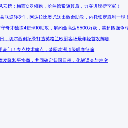
风云榜：梅西C罗领跑，哈兰德紧随其后，力夺进球榜季军！
利兹联逆转3-1，阿达拉比奥尤送出致命助攻，内托锁定胜利一球！
防守奇才独揽4进球10助攻，解约金高达5500万欧，英超四强争
97日，切尔西创纪录打造英格兰欧冠客场最年轻首发阵容
甲豪门！专克技术痛点，梦圆欧洲顶级联赛征途
喀麦隆和平协商，共同确定归国日程，化解误会与冲突