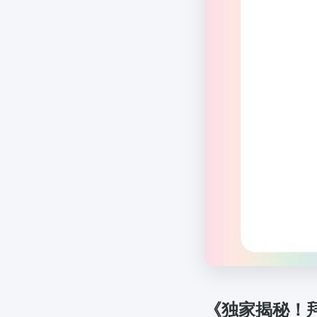
《独家揭秘！