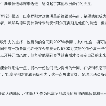
业生涯最佳进球赛季迈进，这引起了其他欧洲豪门的关注。
育报》报道，巴塞罗那对这位明星前锋很感兴趣，希望他能成为
者。虽然马德里竞技前锋朱利安-阿尔瓦雷斯是他们的首选，但
吸引力的选择，他目前的合同到2027年到期，其中包含一项可
同中有一项条款允许他在今年夏天以5700万英镑的低价离开巴
西班牙持开放态度，但坚称他要到赛季结束后才会决定自己的未
可能会利用这一点，提出一份他们很少提出的合同。在谈到凯恩
PORT：“巴塞罗那对他很有吸引力，这一点毋庸置疑。足球运动员
来多大的地位，但我认为作为巴塞罗那球员所获得的地位是相当