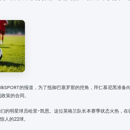
alkSPORT的报道，为了抵御巴塞罗那的挖角，拜仁慕尼黑准备
制政策的合同。
们的明星球员哈里-凯恩。这位英格兰队长本赛季状态火热，在
惊人的22球。