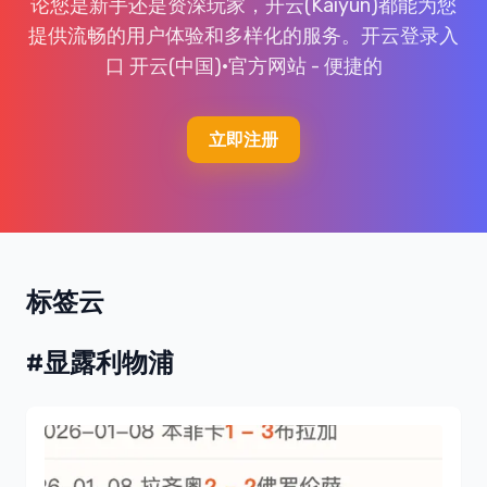
论您是新手还是资深玩家，开云(Kaiyun)都能为您
提供流畅的用户体验和多样化的服务。开云登录入
口 开云(中国)·官方网站 - 便捷的
立即注册
标签云
#显露利物浦