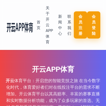
关
于
新
联
会
会
开
首
闻
系
员
员
云
页
中
我
注
登
APP
心
们
册
陆
体
育
开云APP体育
开云
体育平台：开启您的智能竞技之旅 在当今数字
化时代，体育爱好者们对在线投注平台的需求不断
增加。开云体育平台以其高赔率、丰富的赛事直播
和实时数据分析功能，成为了众多玩家的首选。无