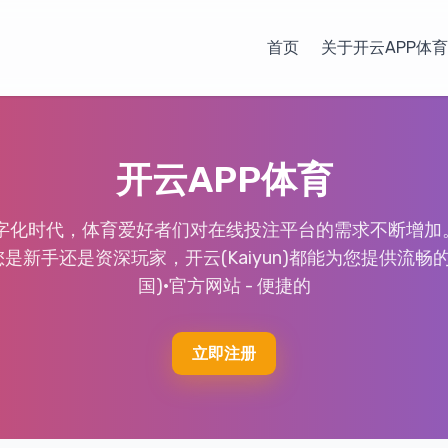
首页
关于开云APP体
开云APP体育
数字化时代，体育爱好者们对在线投注平台的需求不断增加
新手还是资深玩家，开云(Kaiyun)都能为您提供流畅
国)·官方网站 - 便捷的
立即注册