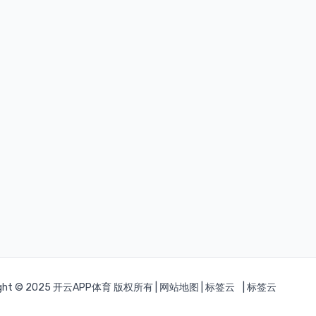
ght © 2025
开云APP体育
版权所有 |
网站地图
|
标签云
|
标签云