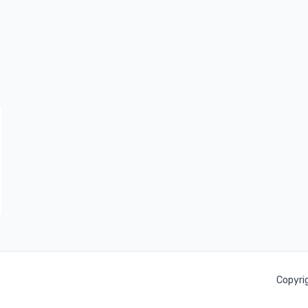
Copyri