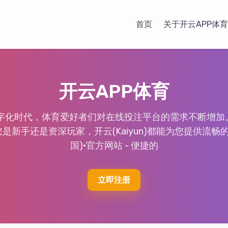
首页
关于开云APP体
开云APP体育
数字化时代，体育爱好者们对在线投注平台的需求不断增加
新手还是资深玩家，开云(Kaiyun)都能为您提供流畅
国)·官方网站 - 便捷的
立即注册