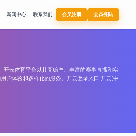
育
新闻中心
联系我们
会员注册
会员登陆
。开云体育平台以其高赔率、丰富的赛事直播和实
的用户体验和多样化的服务。开云登录入口 开云(中