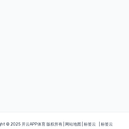
ght © 2025
开云APP体育
版权所有 |
网站地图
|
标签云
|
标签云