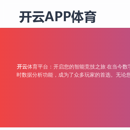
开云
体育平台：开启您的智能竞技之旅 在当今
时数据分析功能，成为了众多玩家的首选。无论您是