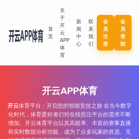
关
于
新
联
会
会
开
首
闻
系
员
员
云
页
中
我
注
登
APP
心
们
册
陆
体
育
开云APP体育
开云
体育平台：开启您的智能竞技之旅 在当今数字
化时代，体育爱好者们对在线投注平台的需求不断
增加。开云体育平台以其高赔率、丰富的赛事直播
和实时数据分析功能，成为了众多玩家的首选。无