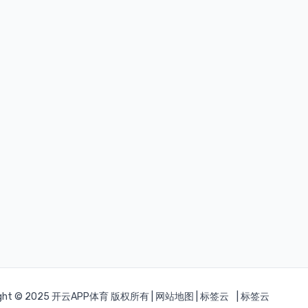
ght © 2025
开云APP体育
版权所有 |
网站地图
|
标签云
|
标签云