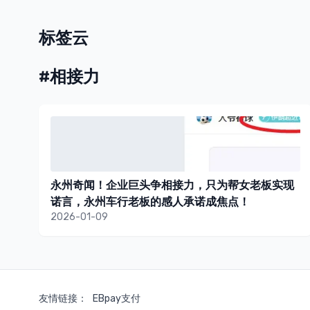
标签云
#相接力
永州奇闻！企业巨头争相接力，只为帮女老板实现
诺言，永州车行老板的感人承诺成焦点！
2026-01-09
友情链接：
EBpay支付