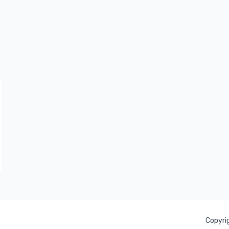
Copyri