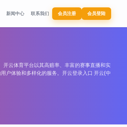
育
新闻中心
联系我们
会员注册
会员登陆
。开云体育平台以其高赔率、丰富的赛事直播和实
的用户体验和多样化的服务。开云登录入口 开云(中