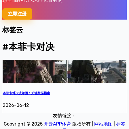
您全面解析开云APP体育的使
立即注册
标签云
#本菲卡对决
本菲卡对决波尔图：关键数据指南
2026-06-12
友情链接：
Copyright © 2025
开云APP体育
版权所有 |
网站地图
|
标签