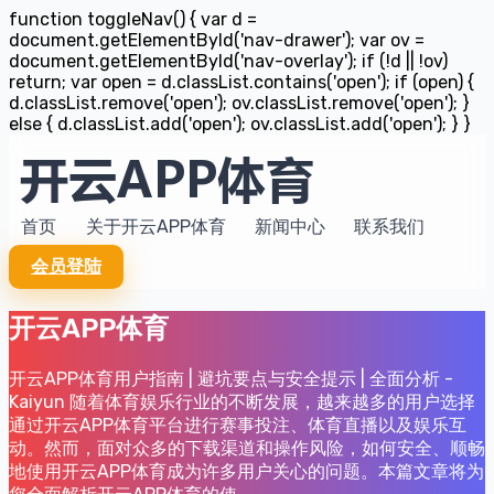
function toggleNav() { var d =
document.getElementById('nav-drawer'); var ov =
document.getElementById('nav-overlay'); if (!d || !ov)
return; var open = d.classList.contains('open'); if (open) {
d.classList.remove('open'); ov.classList.remove('open'); }
else { d.classList.add('open'); ov.classList.add('open'); } }
首页
关于开云APP体育
新闻中心
联系我们
会员登陆
开云APP体育
开云APP体育用户指南 | 避坑要点与安全提示 | 全面分析 -
Kaiyun 随着体育娱乐行业的不断发展，越来越多的用户选择
通过开云APP体育平台进行赛事投注、体育直播以及娱乐互
动。然而，面对众多的下载渠道和操作风险，如何安全、顺畅
地使用开云APP体育成为许多用户关心的问题。本篇文章将为