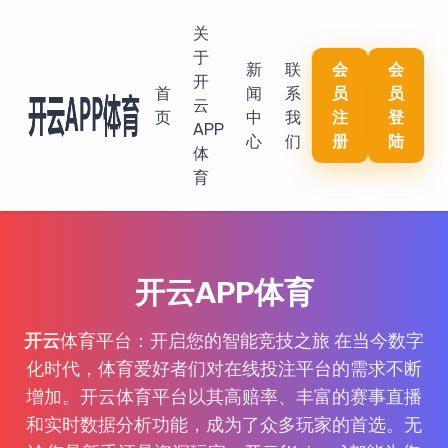
关
于
新
联
会
会
开
首
闻
系
员
员
云
页
中
我
注
登
APP
心
们
册
陆
体
育
开云APP体育
开云
体育平台：开启您的智能竞技之旅 在当今数字
化时代，体育爱好者们对在线投注平台的需求不断
增加。开云体育平台以其高赔率、丰富的赛事直播
和实时数据分析功能，成为了众多玩家的首选。无