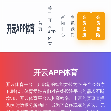
关
于
新
联
会
会
开
首
闻
系
员
员
云
页
中
我
注
登
APP
心
们
册
陆
体
育
开云APP体育
开云
体育平台：开启您的智能竞技之旅 在当今数字
化时代，体育爱好者们对在线投注平台的需求不断
增加。开云体育平台以其高赔率、丰富的赛事直播
和实时数据分析功能，成为了众多玩家的首选。无