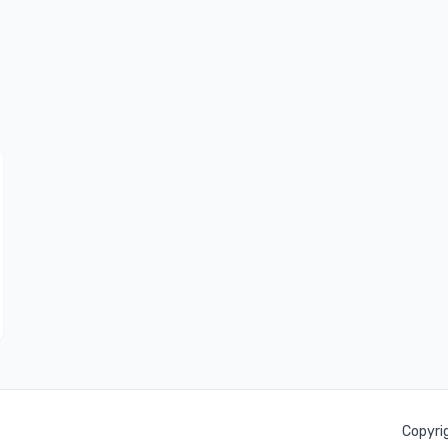
Copyri