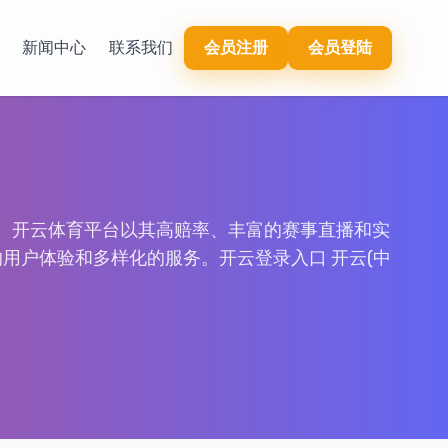
育
新闻中心
联系我们
会员注册
会员登陆
。开云体育平台以其高赔率、丰富的赛事直播和实
的用户体验和多样化的服务。开云登录入口 开云(中