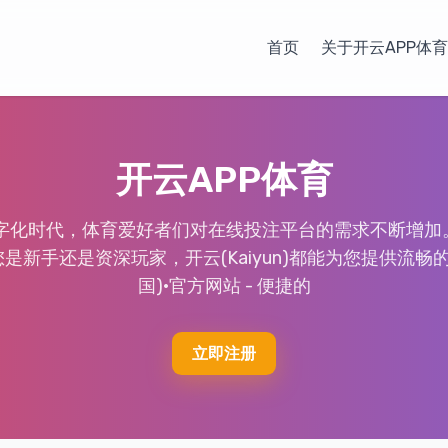
首页
关于开云APP体
开云APP体育
数字化时代，体育爱好者们对在线投注平台的需求不断增加
新手还是资深玩家，开云(Kaiyun)都能为您提供流畅
国)·官方网站 - 便捷的
立即注册